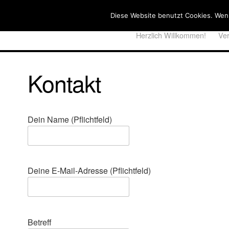
Diese Website benutzt Cookies. Wenn
Herzlich Willkommen!
Ver
Kontakt
Dein Name (Pflichtfeld)
Deine E-Mail-Adresse (Pflichtfeld)
Bitte lasse dieses Feld leer.
Bitte lasse dieses Feld leer.
Betreff