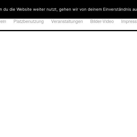
 du die Website weiter nutzt, gehen wir von deinem Einverständnis au
ein
Platzbenutzung
Veranstaltungen
Bilder-Video
Impres