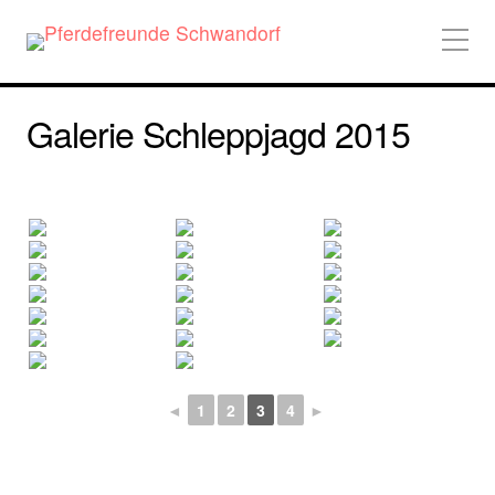
Galerie Schleppjagd 2015
◄
1
2
3
4
►