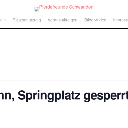
ein
Platzbenutzung
Veranstaltungen
Bilder-Video
Impres
n, Springplatz gesperr